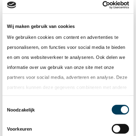
Wij maken gebruik van cookies
We gebruiken cookies om content en advertenties te
personaliseren, om functies voor social media te bieden
en om ons websiteverkeer te analyseren. Ook delen we
informatie over uw gebruik van onze site met onze
partners voor social media, adverteren en analyse. Deze
partners kunnen deze gegevens combineren met andere
SAM HOORMAN VERSTERKT VALUATION &
informatie die u aan ze heeft verstrekt of die ze hebben
Toestemmingsselectie
ADVICE
verzameld op basis van uw gebruik van hun services.
Noodzakelijk
Met ingang van 1 april is Sam Hoorman gestart
als stagiaire bij De Lobel & Partners. Sam
Voorkeuren
ondersteunt binnen deze…