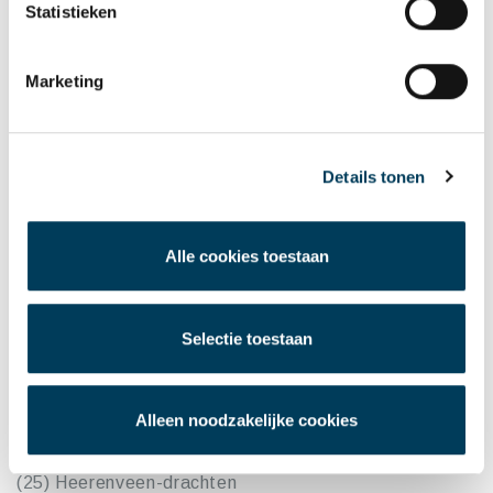
Statistieken
(14) A12 corridor (Lansingerland-Zoetermeer-
Zuidplas-Waddinxveen)
Marketing
(12) Rotterdam-nieuw Reijerwaard
(15) Liemers (duiven-Westervoort Zevenaar-‘s-
Heerenberg)
Details tonen
(17) Noordzeekanaalgebied (havengebied
Amsterdam-Westas)
Alle cookies toestaan
(16) Maasvlakte I en II
(19) Zwolle-Kampen-Meppel
Selectie toestaan
(20) Stedendriehoek (Apeldoorn-Deventer-Zutphen)
(26) Drechtsteden
(27) Emmeloord
Alleen noodzakelijke cookies
(18) Vlissingen
(25) Heerenveen-drachten