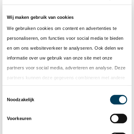
Bergen op Zoom-Moerdijk)
(3) Tilburg-Waalwijk
Wij maken gebruik van cookies
(2)Venlo-Venray
We gebruiken cookies om content en advertenties te
(4) Rivierenland (Tiel-Geldermalsen-Zaltbommel)
personaliseren, om functies voor social media te bieden
(6) Utrecht(Lage Weide)-Nieuwegein-Vianen
en om ons websiteverkeer te analyseren. Ook delen we
(9) Schiphol
informatie over uw gebruik van onze site met onze
(5) Oss-Veghel-‘s-Hertogenbosch
partners voor social media, adverteren en analyse. Deze
(8) Eindhoven-Helmond
partners kunnen deze gegevens combineren met andere
(10) Twente (Almelo-Hengelo-Enschede)
informatie die u aan ze heeft verstrekt of die ze hebben
(7) Keyport Midden-Limburg (Roermond-Weert)
Toestemmingsselectie
verzameld op basis van uw gebruik van hun services.
Noodzakelijk
(13) Zuid-Limburg (Maastricht-Heerlen-Sittard-
Geleen)
Voorkeuren
(21) Almere-Lelystad-Zeewolde
(11) Arnhem-Nijmegen