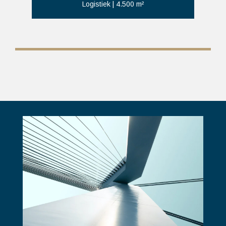
Kantoorruimte
| 2.110 m²
0% completed