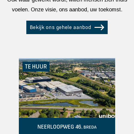
voelen. Onze visie, ons aanbod, uw toekomst.
Bekijk ons gehele aanbod
TE KOOP
T
LIESBOSLAAN 291
, BREDA