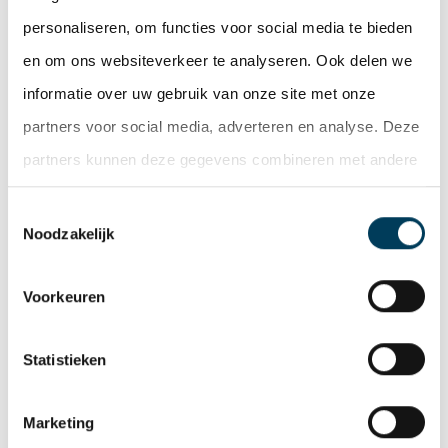
personaliseren, om functies voor social media te bieden
De Lobel & Partners – real estate experts
en om ons websiteverkeer te analyseren. Ook delen we
adviseerde de verkoper bij de totstandkoming van
informatie over uw gebruik van onze site met onze
deze verkooptransactie.
partners voor social media, adverteren en analyse. Deze
partners kunnen deze gegevens combineren met andere
Deel deze pagina
informatie die u aan ze heeft verstrekt of die ze hebben
Facebook
Twitter
LinkedIn
WhatsApp
Email
Toestemmingsselectie
verzameld op basis van uw gebruik van hun services.
Noodzakelijk
Nieuwsoverzicht
Voorkeuren
Statistieken
WILT U MEER INFORMATIE N.A.V. DIT
ARTIKEL
Marketing