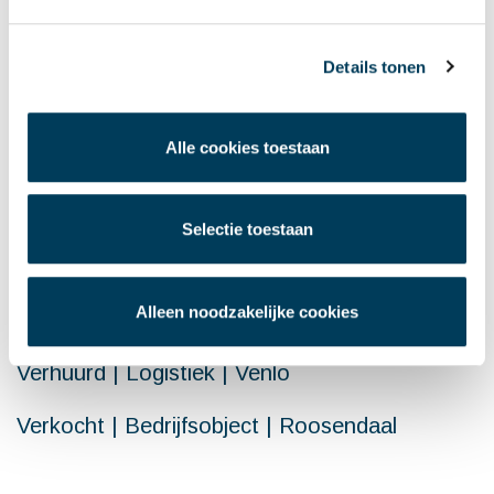
Neem gerust contact op
Details tonen
LAATSTE NIEUWS
Alle cookies toestaan
Aangehuurd | Kantoorruimte | Van Zundert
naar Breda
Selectie toestaan
Verhuurd | De Rooi Pannen | Centrum Breda
Alleen noodzakelijke cookies
Verhuurd | Commerciële ruimte | Rotterdam
Verhuurd | Logistiek | Venlo
Verkocht | Bedrijfsobject | Roosendaal