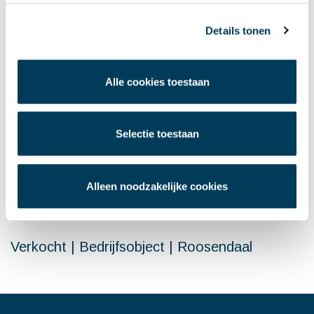
Details tonen
LAATSTE NIEUWS
Alle cookies toestaan
Aangehuurd | Kantoorruimte | Van Zundert
naar Breda
Selectie toestaan
Verhuurd | De Rooi Pannen | Centrum Breda
Verhuurd | Commerciële ruimte | Rotterdam
Alleen noodzakelijke cookies
Verhuurd | Logistiek | Venlo
Verkocht | Bedrijfsobject | Roosendaal