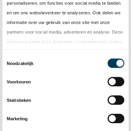
eveneens een particuliere belegger, werd geadviseerd
personaliseren, om functies voor social media te bieden
door Saris en Partners makelaars in
en om ons websiteverkeer te analyseren. Ook delen we
bedrijfshuisvesting.
informatie over uw gebruik van onze site met onze
partners voor social media, adverteren en analyse. Deze
Deel deze pagina
partners kunnen deze gegevens combineren met andere
Facebook
Twitter
LinkedIn
WhatsApp
Email
informatie die u aan ze heeft verstrekt of die ze hebben
Toestemmingsselectie
verzameld op basis van uw gebruik van hun services.
Noodzakelijk
Nieuwsoverzicht
Voorkeuren
WILT U MEER INFORMATIE N.A.V. DIT
Statistieken
ARTIKEL
Marketing
Neem gerust contact op