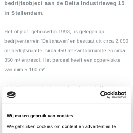
bedrijfsobject aan de Delta Industrieweg 15
in Stellendam.
Het object, gebouwd in 1993, is gelegen op
bedrijventerrein ‘Deltahaven’ en bestaat uit circa 2.050
m² bedrijfsruimte, circa 450 m² kantoorruimte en circa
350 m² entresol. Het perceel heeft een oppervlakte
van ruim 5.100 m².
Het object is verkocht in verhuurde staat. Huurder is
Mteck
, een producent van bagger- en overslagkranen.
Wij maken gebruik van cookies
De Lobel & Partners – real estate experts
adviseerde de kopers bij deze transactie. Verkoper,
We gebruiken cookies om content en advertenties te