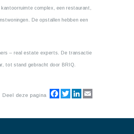
n kantoorruimte complex, een restaurant,
ienstwoningen. De opstallen hebben een
rs – real estate experts. De transactie
ar, tot stand gebracht door BRIQ.
Facebook
Twitter
LinkedIn
Email
Deel deze pagina