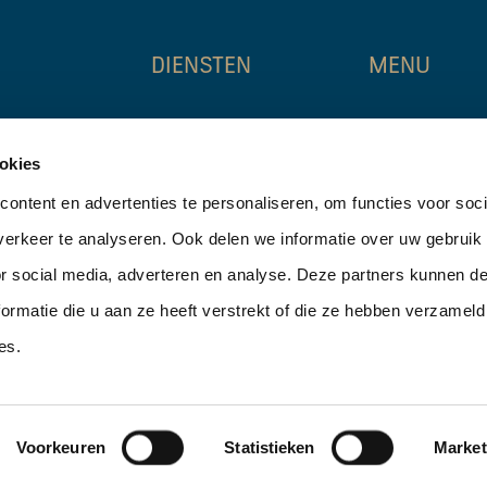
DIENSTEN
MENU
, Weena 788
agency
home
okies
investments
erdam
aanbod
valuation & advice
ontent en advertenties te personaliseren, om functies voor soci
5
over ons
erkeer te analyseren. Ook delen we informatie over uw gebruik
tners.nl
nieuws
or social media, adverteren en analyse. Deze partners kunnen 
contact
ormatie die u aan ze heeft verstrekt of die ze hebben verzameld
es.
Voorkeuren
Statistieken
Market
Privacy verklar