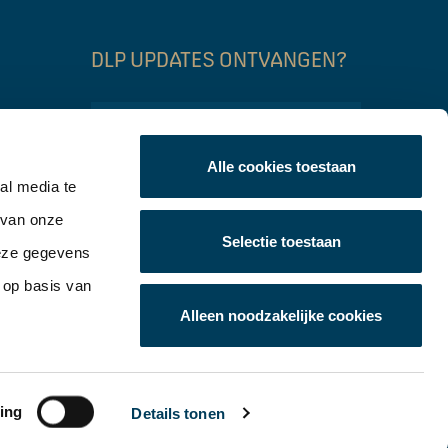
DLP UPDATES ONTVANGEN?
Name
Alle cookies toestaan
Email
al media te
 van onze
CAPTCHA
Selectie toestaan
Verzend
deze gegevens
 op basis van
Alleen noodzakelijke cookies
ing
Details tonen
ing
Cookies
Disclaimer
Algemene Voorwaarden