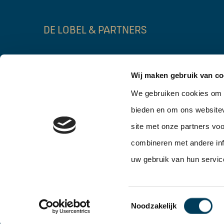
DE LOBEL & PARTNERS
Lage Mosten 55b
Gebouw FIRST
Wij maken gebruik van co
4822 NK Breda
3014 DA Rott
We gebruiken cookies om c
076 – 206 10 06
010 – 302 90 0
bieden en om ons websitev
info@delobelpartners.nl
info@delobelpar
site met onze partners vo
combineren met andere inf
uw gebruik van hun servic
Toestemmingsselectie
Noodzakelijk
De Lobel & Partners © 2026