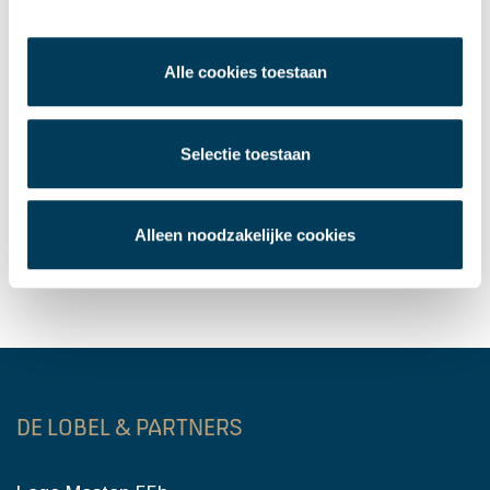
Aangehuurd | Kantoorruimte | Van Zundert
naar Breda
Alle cookies toestaan
Verhuurd | De Rooi Pannen | Centrum Breda
Selectie toestaan
Verhuurd | Commerciële ruimte | Rotterdam
Verhuurd | Logistiek | Venlo
Alleen noodzakelijke cookies
Verkocht | Bedrijfsobject | Roosendaal
DE LOBEL & PARTNERS