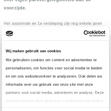
voorzijde.
Het souterrain en 1e verdieping zijn nog enkele jaren
verhuurd aan respectievelijk een tandartspraktijk en
een advocatenkantoor. De kantoorruimte op de 1e en
2e verdieping zijn beschikbaar voor verhuur.
Wij maken gebruik van cookies
We gebruiken cookies om content en advertenties te
De Westersingel ligt in het centrum van Rotterdam op
personaliseren, om functies voor social media te bieden
korte afstand van het Centraal Station en het mooie
en om ons websiteverkeer te analyseren. Ook delen we
klassieke Scheepvaartkwartier. De omgeving wordt
informatie over uw gebruik van onze site met onze
hoofdzakelijk gekenmerkt door klassieke bebouwing,
partners voor social media, adverteren en analyse. Deze
deels in gebruik als woning en deels als kantoor.
partners kunnen deze gegevens combineren met andere
informatie die u aan ze heeft verstrekt of die ze hebben
De koper, een particuliere belegger, werd bij deze