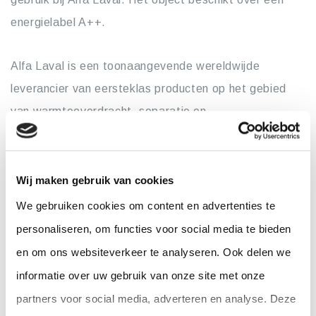
energielabel A++.
Alfa Laval is een toonaangevende wereldwijde
leverancier van eersteklas producten op het gebied
van warmteoverdracht, separatie en
vloeistofbehandeling. De apparatuur, systemen en
services van Alfa Laval worden ingezet voor de
behandeling van water, het verminderen van emissies
Wij maken gebruik van cookies
en het minimaliseren van water- en energieverbruik,
We gebruiken cookies om content en advertenties te
evenals voor het verwarmen, koelen, scheiden en
personaliseren, om functies voor social media te bieden
transporteren van voedingsmiddelen. Alfa Laval zet
en om ons websiteverkeer te analyseren. Ook delen we
zich in voor het optimaliseren van processen, het
informatie over uw gebruik van onze site met onze
creëren van verantwoordelijke groei en het bevorderen
partners voor social media, adverteren en analyse. Deze
van vooruitgang om klanten te ondersteunen bij het