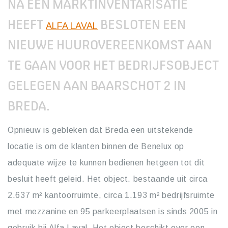
NA EEN MARKTINVENTARISATIE
HEEFT
BESLOTEN EEN
ALFA LAVAL
NIEUWE HUUROVEREENKOMST AAN
TE GAAN VOOR HET BEDRIJFSOBJECT
GELEGEN AAN BAARSCHOT 2 IN
BREDA.
Opnieuw is gebleken dat Breda een uitstekende
locatie is om de klanten binnen de Benelux op
adequate wijze te kunnen bedienen hetgeen tot dit
besluit heeft geleid. Het object. bestaande uit circa
2.637 m² kantoorruimte, circa 1.193 m² bedrijfsruimte
met mezzanine en 95 parkeerplaatsen is sinds 2005 in
gebruik bij Alfa Laval. Het object beschikt over een