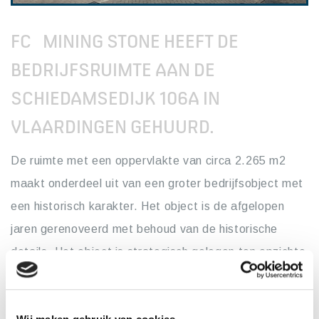
FC MINING STONE HEEFT DE
BEDRIJFSRUIMTE AAN DE
SCHIEDAMSEDIJK 106A IN
VLAARDINGEN GEHUURD.
De ruimte met een oppervlakte van circa 2.265 m2
maakt onderdeel uit van een groter bedrijfsobject met
een historisch karakter. Het object is de afgelopen
jaren gerenoveerd met behoud van de historische
details. Het object is strategisch gelegen ten opzichte
van de snelweg A4 op bedrijventerrein ‘Benelux
Workpark’