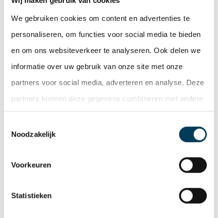
Wij maken gebruik van cookies
FC Mining Stone is actief als groothandel in
We gebruiken cookies om content en advertenties te
natuursteen en importeert natuursteen vanuit Turkije.
personaliseren, om functies voor social media te bieden
en om ons websiteverkeer te analyseren. Ook delen we
De Lobel & Partner real estate experts bemiddelde bij
informatie over uw gebruik van onze site met onze
Van Adrighem
deze transactie namens de eigenaar
partners voor social media, adverteren en analyse. Deze
Group
.
partners kunnen deze gegevens combineren met andere
informatie die u aan ze heeft verstrekt of die ze hebben
Deel deze pagina
Toestemmingsselectie
verzameld op basis van uw gebruik van hun services.
Noodzakelijk
Facebook
Twitter
LinkedIn
WhatsApp
Email
Voorkeuren
Nieuwsoverzicht
Statistieken