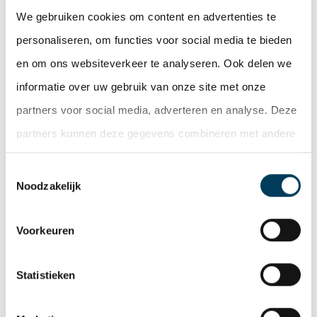
werkethos die ze hier opdoen geeft hen weer het
We gebruiken cookies om content en advertenties te
gevoel mee te doen in de maatschappij. Bij Looma
personaliseren, om functies voor social media te bieden
kunnen zij die met beide handen aanpakken.
en om ons websiteverkeer te analyseren. Ook delen we
informatie over uw gebruik van onze site met onze
De Lobel & Partners – real estate experts adviseerde
partners voor social media, adverteren en analyse. Deze
de verhuurder Mirastar-KKR bij deze transactie.
partners kunnen deze gegevens combineren met andere
informatie die u aan ze heeft verstrekt of die ze hebben
Deel deze pagina
Toestemmingsselectie
verzameld op basis van uw gebruik van hun services.
Facebook
Twitter
LinkedIn
WhatsApp
Email
Noodzakelijk
Voorkeuren
Nieuwsoverzicht
Statistieken
WILT U MEER INFORMATIE N.A.V. DIT