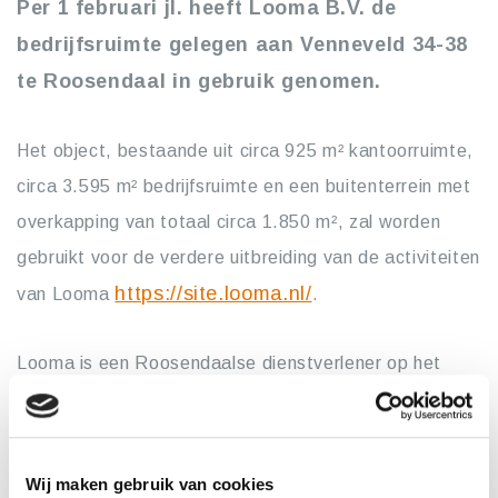
Per 1 februari jl. heeft Looma B.V. de
bedrijfsruimte gelegen aan Venneveld 34-38
te Roosendaal in gebruik genomen.
Het object, bestaande uit circa 925 m² kantoorruimte,
circa 3.595 m² bedrijfsruimte en een buitenterrein met
overkapping van totaal circa 1.850 m², zal worden
gebruikt voor de verdere uitbreiding van de activiteiten
https://site.looma.nl/
van Looma
.
Looma is een Roosendaalse dienstverlener op het
gebied van fulfilment, opslag, in- en ompakken,
verpakkingen en transport. Bij Looma werken jongeren
met een afstand tot de arbeidsmarkt. De ervaring en
Wij maken gebruik van cookies