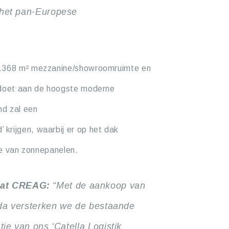
r het pan-Europese
3.368 m² mezzanine/showroomruimte en
oldoet aan de hoogste moderne
nd zal een
krijgen, waarbij er op het dak
tie van zonnepanelen.
 at CREAG:
“Met de aankoop van
reda versterken we de bestaande
tie van ons ‘Catella Logistik