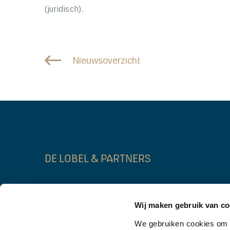
(juridisch).
Nieuwsoverzicht
DE LOBEL & PARTNERS
Lage Mosten 55b
Gebouw FIRST
Wij maken gebruik van co
4822 NK Breda
3014 DA Rott
We gebruiken cookies om c
076 – 206 10 06
010 – 302 90 0