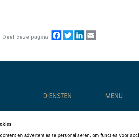
Facebook
Twitter
LinkedIn
Email
Deel deze pagina
DIENSTEN
MENU
, Weena 788
agency
home
okies
investments
erdam
aanbod
valuation & advice
ontent en advertenties te personaliseren, om functies voor soci
5