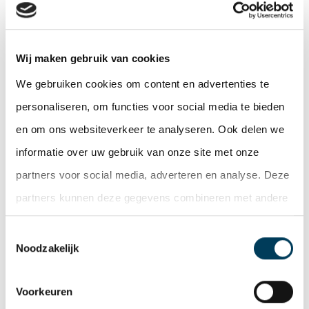
50 m² tot circa 70 m², de commerciële ruimte heeft
een oppervlakte van circa 50 m². Het
opleveringsniveau is zeer hoogwaardig, zo zijn de
Wij maken gebruik van cookies
appartementen voorzien van maatwerk componenten,
We gebruiken cookies om content en advertenties te
complete vloerafwerking, luxe sanitair, koeling en een
personaliseren, om functies voor social media te bieden
terras. Daarnaast beschikken alle appartementen over
en om ons websiteverkeer te analyseren. Ook delen we
een eigen parkeerplaats.
informatie over uw gebruik van onze site met onze
partners voor social media, adverteren en analyse. Deze
De koper werd in het aankooptraject geadviseerd door
partners kunnen deze gegevens combineren met andere
De Lobel & Partners – real estate experts. Verkoper
informatie die u aan ze heeft verstrekt of die ze hebben
KRAGT werd geadviseerd door Zuiderlink Real
Toestemmingsselectie
verzameld op basis van uw gebruik van hun services.
Estate.
Noodzakelijk
Voorkeuren
Deel deze pagina