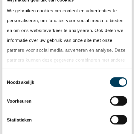
in gebruik nemen.
We gebruiken cookies om content en advertenties te
De Lobel & Partners – real estate experts adviseerde
personaliseren, om functies voor social media te bieden
verkopers, een groep particuliere beleggers, bij deze
en om ons websiteverkeer te analyseren. Ook delen we
transactie.
informatie over uw gebruik van onze site met onze
partners voor social media, adverteren en analyse. Deze
partners kunnen deze gegevens combineren met andere
informatie die u aan ze heeft verstrekt of die ze hebben
Deel deze pagina
Toestemmingsselectie
verzameld op basis van uw gebruik van hun services.
Noodzakelijk
Facebook
Twitter
LinkedIn
WhatsApp
Email
Voorkeuren
Nieuwsoverzicht
Statistieken