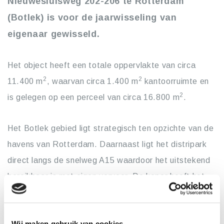
Nieuwesluisweg 202-206 te Rotterdam
(Botlek) is voor de jaarwisseling van
eigenaar gewisseld.
Het object heeft een totale oppervlakte van circa
2
2
11.400 m
, waarvan circa 1.400 m
kantoorruimte en
2
is gelegen op een perceel van circa 16.800 m
.
Het Botlek gebied ligt strategisch ten opzichte van de
havens van Rotterdam. Daarnaast ligt het distripark
direct langs de snelweg A15 waardoor het uitstekend
bereikbaar is met eigen vervoer. De koper heeft het
object aangekocht voor uitbreiding van haar
activiteiten in dit gebied en zal het object derhalve zelf
Wij maken gebruik van cookies