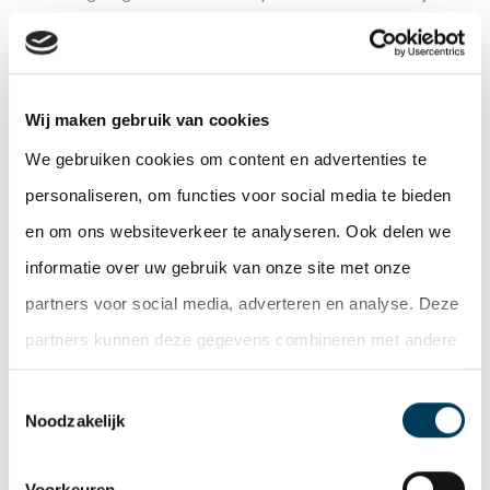
restaurant Loos, The Harbour Club en de Kon.
Roeivereniging Oude Maas. Het object is sinds langere
tijd verhuurd aan kinderopvang ‘Het Kleine Rijk’ maar
Wij maken gebruik van cookies
zal op termijn door de nieuwe eigenaar worden
We gebruiken cookies om content en advertenties te
getransformeerd naar ‘state-of-the-art’ kantoorruimte
personaliseren, om functies voor social media te bieden
en appartementen. Het object was ooit in gebruik als
en om ons websiteverkeer te analyseren. Ook delen we
het Duitse Consulaat en beschikt over een
informatie over uw gebruik van onze site met onze
monumentaal trappenhuis.
partners voor social media, adverteren en analyse. Deze
De Lobel & Partners ‘real estate experts’
partners kunnen deze gegevens combineren met andere
informatie die u aan ze heeft verstrekt of die ze hebben
adviseerde in dit traject de verkoper, twee particuliere
Toestemmingsselectie
beleggers. Koper werd geadviseerd door Steens
verzameld op basis van uw gebruik van hun services.
Noodzakelijk
Beheer.
Voorkeuren