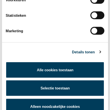
Deel deze pagina
Facebook
Twitter
LinkedIn
WhatsApp
Email
Statistieken
Nieuwsoverzicht
Marketing
Details tonen
WILT U MEER INFORMATIE N.A.V. DIT
ARTIKEL
Alle cookies toestaan
Neem gerust contact op
Selectie toestaan
LAATSTE NIEUWS
Alleen noodzakelijke cookies