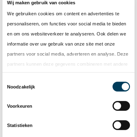
Wij maken gebruik van cookies
uitbreiding van haar activiteiten op tandheelkundig
We gebruiken cookies om content en advertenties te
gebied.
personaliseren, om functies voor social media te bieden
De Lobel & Partners – real estate experts
en om ons websiteverkeer te analyseren. Ook delen we
contact
adviseerde de gemeente Rotterdam bij deze
informatie over uw gebruik van onze site met onze
transactie. Koper werd geadviseerd door Miedema
partners voor social media, adverteren en analyse. Deze
Makelaardij.
partners kunnen deze gegevens combineren met andere
informatie die u aan ze heeft verstrekt of die ze hebben
Toestemmingsselectie
Deel deze pagina
verzameld op basis van uw gebruik van hun services.
Noodzakelijk
Facebook
Twitter
LinkedIn
WhatsApp
Email
Voorkeuren
Nieuwsoverzicht
Statistieken