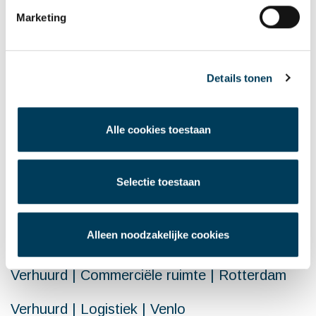
WILT U MEER INFORMATIE N.A.V. DIT
Marketing
ARTIKEL
Neem gerust contact op
Details tonen
Alle cookies toestaan
LAATSTE NIEUWS
Selectie toestaan
Aangehuurd | Kantoorruimte | Van Zundert
naar Breda
Alleen noodzakelijke cookies
Verhuurd | De Rooi Pannen | Centrum Breda
Verhuurd | Commerciële ruimte | Rotterdam
Verhuurd | Logistiek | Venlo