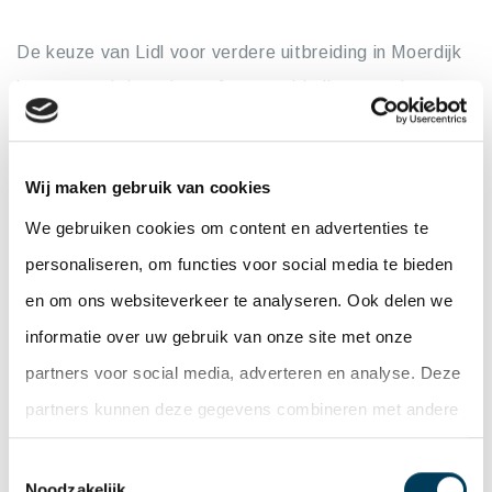
De keuze van Lidl voor verdere uitbreiding in Moerdijk
komt vooral door de perfecte verbinding met de
terminal. Daarnaast ligt Moerdijk slechts 30 km ten
zuiden van Rotterdam. Het is centraal gelegen tussen
Wij maken gebruik van cookies
de havens van Rotterdam en Antwerpen en
We gebruiken cookies om content en advertenties te
halverwege de luchthavens Schiphol en Zaventem.
Gelegen aan de snelweg A17 naar Antwerpen,
personaliseren, om functies voor social media te bieden
profiteert het nieuwe distributiecentrum van Lidl van
en om ons websiteverkeer te analyseren. Ook delen we
gemakkelijke toegang tot verbindingen via het spoor,
informatie over uw gebruik van onze site met onze
de zee en de binnenwateren. De gunstige locatie in
partners voor social media, adverteren en analyse. Deze
combinatie met de geleverde diensten versterken een
partners kunnen deze gegevens combineren met andere
goede start van Lidl in 2021 op het gebied van
informatie die u aan ze heeft verstrekt of die ze hebben
Toestemmingsselectie
distributieactiviteiten.
verzameld op basis van uw gebruik van hun services.
Noodzakelijk