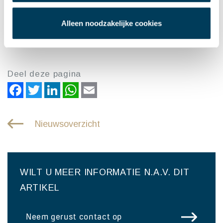
De Lobel & Partners – vastgoedexperts – die samen
Alleen noodzakelijke cookies
met Cushman & Wakefield belast waren met de
verhuur van dit object.
Deel deze pagina
Facebook
Twitter
LinkedIn
WhatsApp
Email
Nieuwsoverzicht
WILT U MEER INFORMATIE N.A.V. DIT
ARTIKEL
Neem gerust contact op