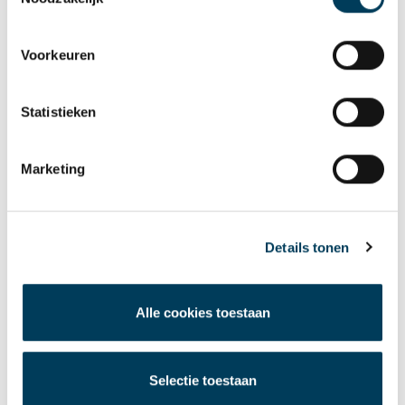
Klantgerichtheid
Voorkeuren
Sander Breugelmans is zeer tevreden het contract te
hebben getekend met de succesvolle Duitse retailer:
Statistieken
Klantcontact is belangrijk voor ons, het
“
stimuleert het begrip en de ontwikkeling van
Marketing
relaties. Ondersteuning bieden, die vaak veel
verder gaat dan het bieden van
vier muren en
“
Details tonen
een dak”, is onze tweede natuur. Het is geweldig
om te zien dat het wordt gewaardeerd door onze
langdurige partner Lidl.
”
Alle cookies toestaan
Voor het sluiten van de huurovereenkomst werd
Selectie toestaan
Prologis geadviseerd door haar langetermijnpartners