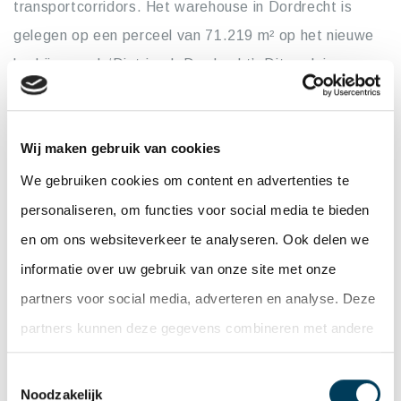
transportcorridors. Het warehouse in Dordrecht is
gelegen op een perceel van 71.219 m² op het nieuwe
bedrijvenpark ‘Distripark Dordrecht’. Dit park is
gelegen op slechts 20 km ten zuidoosten van het
stadscentrum van Rotterdam. Beide gebouwen
Wij maken gebruik van cookies
hebben hoogwaardige specificaties, zijn o.a. voorzien
van zonnepanelen, LED verlichting en hebben
We gebruiken cookies om content en advertenties te
BREEAM ‘very good’ certificering.
personaliseren, om functies voor social media te bieden
en om ons websiteverkeer te analyseren. Ook delen we
Dudok Real Estate werd geadviseerd door Houthoff
informatie over uw gebruik van onze site met onze
(juridisch) en Cushman & Wakefield (commercieel).
partners voor social media, adverteren en analyse. Deze
PGIM Real Estate werd geadviseerd door DHS Real
partners kunnen deze gegevens combineren met andere
DHS Real Estate
Estate Investment Management
informatie die u aan ze heeft verstrekt of die ze hebben
Investment Management (dhsreim.com)
(asset
Toestemmingsselectie
verzameld op basis van uw gebruik van hun services.
Noodzakelijk