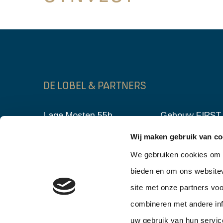
DE LOBEL & PARTNERS
Lage Mosten 55b
Gebouw FIRST
4822 NK Breda
3014 DA Rott
Wij maken gebruik van co
076 – 206 10 06
010 – 302 90 0
We gebruiken cookies om c
info@delobelpartners.nl
info@delobelpar
bieden en om ons websitev
site met onze partners vo
combineren met andere inf
uw gebruik van hun servic