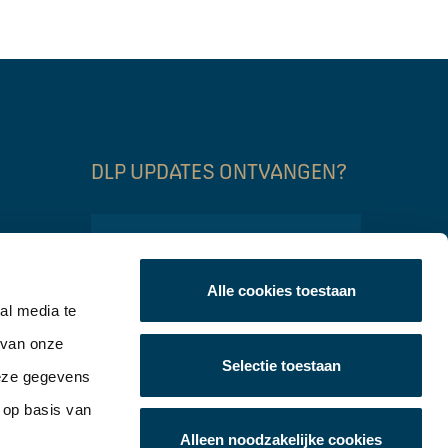
DLP UPDATES ONTVANGEN?
Name
Email
Alle cookies toestaan
al media te
CAPTCHA
 van onze
Verzend
Selectie toestaan
deze gegevens
 op basis van
Alleen noodzakelijke cookies