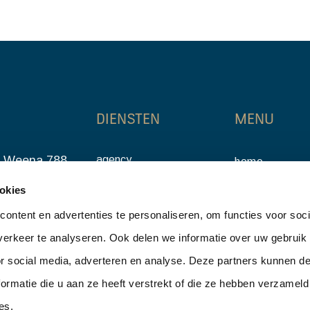
DIENSTEN
MENU
, Weena 788
agency
home
investments
erdam
aanbod
okies
valuation & advice
5
ontent en advertenties te personaliseren, om functies voor soci
over ons
tners.nl
erkeer te analyseren. Ook delen we informatie over uw gebruik
nieuws
or social media, adverteren en analyse. Deze partners kunnen 
contact
ormatie die u aan ze heeft verstrekt of die ze hebben verzameld
es.