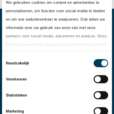
We gebruiken cookies om content en advertenties te
personaliseren, om functies voor social media te bieden
en om ons websiteverkeer te analyseren. Ook delen we
DE LOBEL & PARTNERS
informatie over uw gebruik van onze site met onze
partners voor social media, adverteren en analyse. Deze
Lage Mosten 55b
partners kunnen deze gegevens combineren met andere
4822 NK Breda
informatie die u aan ze heeft verstrekt of die ze hebben
Toestemmingsselectie
076 – 206 10 06
verzameld op basis van uw gebruik van hun services.
Noodzakelijk
info@delobelpartners.nl
Voorkeuren
Gebouw FIRST, Weena 788
Statistieken
3014 DA Rotterdam
010 – 302 90 05
Marketing