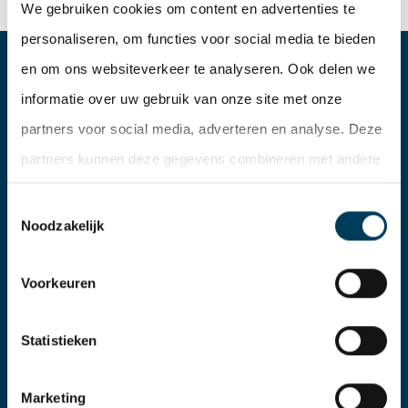
We gebruiken cookies om content en advertenties te
personaliseren, om functies voor social media te bieden
en om ons websiteverkeer te analyseren. Ook delen we
DE LOBEL & PARTNERS
informatie over uw gebruik van onze site met onze
partners voor social media, adverteren en analyse. Deze
Lage Mosten 55b
partners kunnen deze gegevens combineren met andere
4822 NK Breda
informatie die u aan ze heeft verstrekt of die ze hebben
Toestemmingsselectie
076 – 206 10 06
verzameld op basis van uw gebruik van hun services.
Noodzakelijk
info@delobelpartners.nl
Voorkeuren
Gebouw FIRST, Weena 788
Statistieken
3014 DA Rotterdam
010 – 302 90 05
Marketing