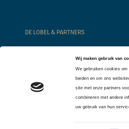
DE LOBEL & PARTNERS
Lage Mosten 55b
Gebouw FIRST
Wij maken gebruik van co
4822 NK Breda
3014 DA Rott
We gebruiken cookies om c
076 – 206 10 06
010 – 302 90 0
bieden en om ons websitev
info@delobelpartners.nl
info@delobelpar
site met onze partners vo
combineren met andere inf
uw gebruik van hun servic