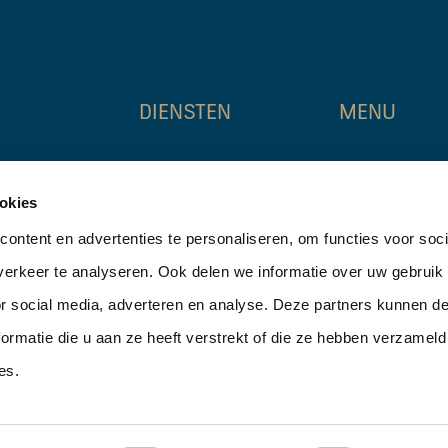
DIENSTEN
MENU
, Weena 788
agency
home
okies
investments
erdam
aanbod
valuation & advice
ontent en advertenties te personaliseren, om functies voor soci
5
over ons
erkeer te analyseren. Ook delen we informatie over uw gebruik
tners.nl
nieuws
or social media, adverteren en analyse. Deze partners kunnen 
contact
ormatie die u aan ze heeft verstrekt of die ze hebben verzameld
es.