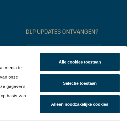
DLP UPDATES ONTVANGEN?
Name
Alle cookies toestaan
Email
al media te
 van onze
CAPTCHA
Selectie toestaan
Verzend
deze gegevens
 op basis van
Alleen noodzakelijke cookies