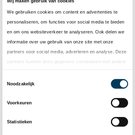
Wij maken gebruik van cookies
Met de verhuizing van de Nederlandse vestiging naar
‘ComfortZone Breda’ wordt ingezet op verdere groei
We gebruiken cookies om content en advertenties te
van het bedrijf en het creëren van een dynamische
personaliseren, om functies voor social media te bieden
ontmoetingsplek voor medewerkers en klanten.
en om ons websiteverkeer te analyseren. Ook delen we
informatie over uw gebruik van onze site met onze
De Lobel & Partners – real estate experts –
partners voor social media, adverteren en analyse. Deze
realiseerde deze transactie namens de verhuurder.
partners kunnen deze gegevens combineren met andere
informatie die u aan ze heeft verstrekt of die ze hebben
Deel deze pagina
Toestemmingsselectie
verzameld op basis van uw gebruik van hun services.
Noodzakelijk
Facebook
Twitter
LinkedIn
WhatsApp
Email
Voorkeuren
Nieuwsoverzicht
Statistieken