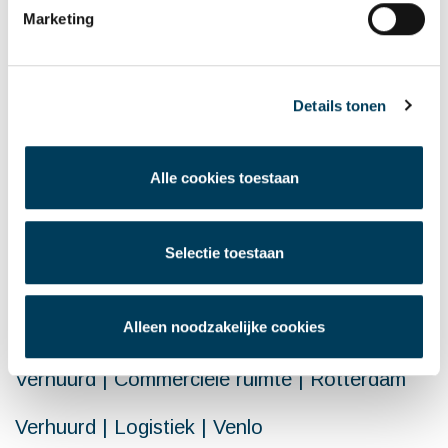
WILT U MEER INFORMATIE N.A.V. DIT
Marketing
ARTIKEL
Neem gerust contact op
Details tonen
Alle cookies toestaan
LAATSTE NIEUWS
Aangehuurd | Kantoorruimte | Van Zundert
Selectie toestaan
naar Breda
Alleen noodzakelijke cookies
Verhuurd | De Rooi Pannen | Centrum Breda
Verhuurd | Commerciële ruimte | Rotterdam
Verhuurd | Logistiek | Venlo