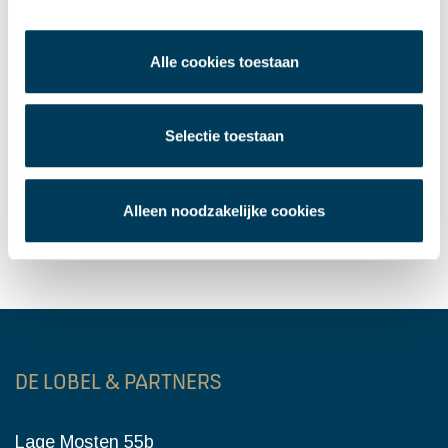
Aangehuurd | Kantoorruimte | Van Zundert
naar Breda
Alle cookies toestaan
Verhuurd | De Rooi Pannen | Centrum Breda
Selectie toestaan
Verhuurd | Commerciële ruimte | Rotterdam
Verhuurd | Logistiek | Venlo
Alleen noodzakelijke cookies
Verkocht | Bedrijfsobject | Roosendaal
DE LOBEL & PARTNERS
Lage Mosten 55b