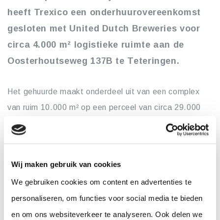
heeft Trexico een onderhuurovereenkomst
gesloten met United Dutch Breweries voor
circa 4.000 m² logistieke ruimte aan de
Oosterhoutseweg 137B te Teteringen.
Het gehuurde maakt onderdeel uit van een complex
van ruim 10.000 m² op een perceel van circa 29.000
m². Trexico zal de ruimte aanwenden ten behoeve van
de uitbreiding van haar huidige logistieke activiteiten.
Wij maken gebruik van cookies
De Lobel & Partners
United Dutch
adviseerde
We gebruiken cookies om content en advertenties te
Breweries
bij de totstandkoming van deze
personaliseren, om functies voor social media te bieden
onderhuurovereenkomst.
en om ons websiteverkeer te analyseren. Ook delen we