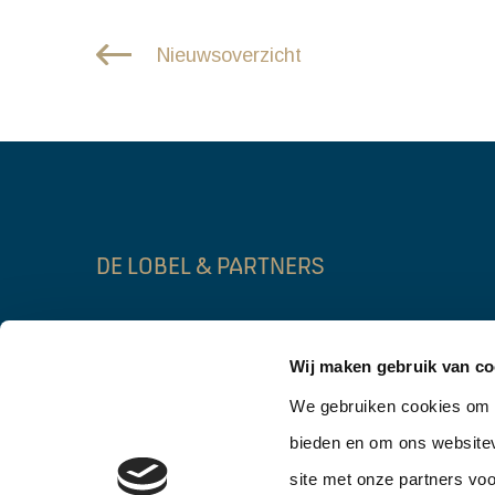
Nieuwsoverzicht
DE LOBEL & PARTNERS
Lage Mosten 55b
Gebouw FIRST
Wij maken gebruik van co
4822 NK Breda
3014 DA Rott
We gebruiken cookies om c
076 – 206 10 06
010 – 302 90 0
bieden en om ons websitev
info@delobelpartners.nl
info@delobelpar
site met onze partners vo