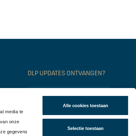
DLP UPDATES ONTVANGEN?
Name
Alle cookies toestaan
Email
al media te
 van onze
CAPTCHA
Selectie toestaan
Verzend
deze gegevens