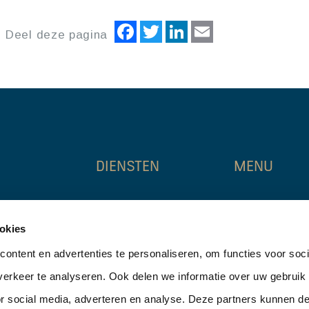
Facebook
Twitter
LinkedIn
Email
Deel deze pagina
DIENSTEN
MENU
, Weena 788
agency
home
okies
investments
erdam
aanbod
valuation & advice
ontent en advertenties te personaliseren, om functies voor soci
5
over ons
erkeer te analyseren. Ook delen we informatie over uw gebruik
tners.nl
nieuws
or social media, adverteren en analyse. Deze partners kunnen 