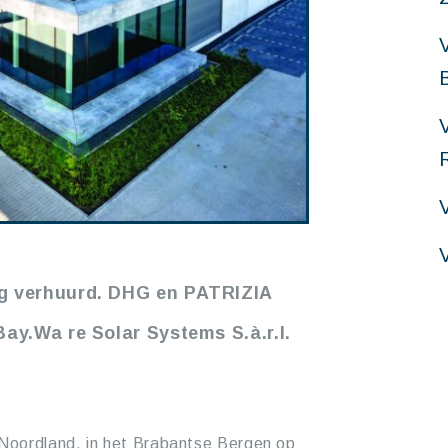
V
g verhuurd. DHG en PATRIZIA
y.Wa re Solar Systems S.à.r.l.
 Noordland, in het Brabantse Bergen op