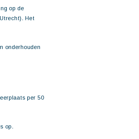
ing op de
trecht). Het
den onderhouden
eerplaats per 50
s op.