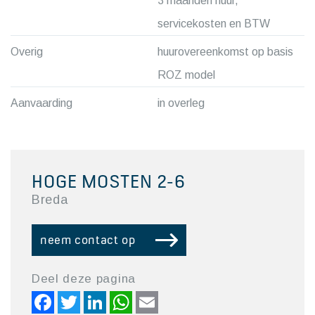
3 maanden huur,
servicekosten en BTW
Overig
huurovereenkomst op basis
ROZ model
Aanvaarding
in overleg
HOGE MOSTEN 2-6
Breda
neem contact op
Deel deze pagina
Facebook
Twitter
LinkedIn
WhatsApp
Email