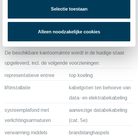
terrein van de gemeente.
op naastgelegen terrein van
Selectie toestaan
de gemeente.
Alleen noodzakelijke cookies
OPLEVERINGSNIVEAU
De beschikbare kantoorruimte wordt in de huidige staat
opgeleverd, incl. de volgende voorzieningen:
representatieve entree
top koeling
liftinstallatie
kabelgoten ten behoeve van
data- en elektrabekabeling
systeemplafond met
aanwezige databekabeling
verlichtingsarmaturen
(cat. 5e)
verwarming middels
brandslanghaspels