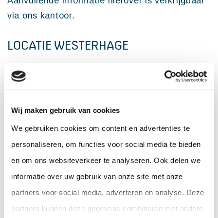
Aanvullende informatie hierover is verkrijgbaar
via ons kantoor.
LOCATIE WESTERHAGE
Bedrijvenpark Westerhage is strategisch
gelegen langs de snelweg A16 en aan een van
de entrees naar het centrum van de stad. In het
Wij maken gebruik van cookies
gebied zijn diverse voorzieningen, waaronder
We gebruiken cookies om content en advertenties te
een hotel aanwezig. Daarnaast ligt
personaliseren, om functies voor social media te bieden
winkelcentrum StadaStores op kort afstand.
en om ons websiteverkeer te analyseren. Ook delen we
Hier vindt u een breed aanbod aan winkel zoals
informatie over uw gebruik van onze site met onze
onder andere een Mega Jumbo. Het
partners voor social media, adverteren en analyse. Deze
standscentrum van Breda ligt op circa 10
partners kunnen deze gegevens combineren met andere
minuten rijafstand.