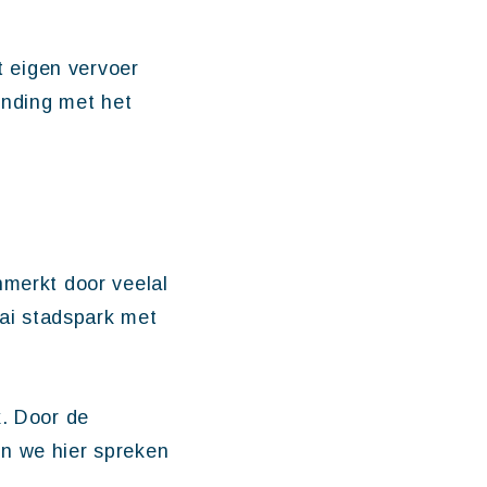
t eigen vervoer
inding met het
nmerkt door veelal
ai stadspark met
k. Door de
en we hier spreken