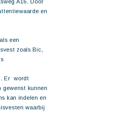
jksweg A16. Door
attentiewaarde en
als een
svest zoals Bic,
us
g. Er wordt
en gewenst kunnen
ns kan indelen en
uisvesten waarbij