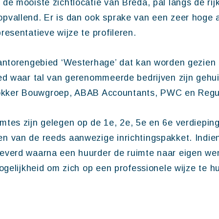
de mooiste zichtlocatie van Breda, pal langs de ri
pvallend. Er is dan ook sprake van een zeer hoge 
esentatieve wijze te profileren.
kantorengebied ‘Westerhage’ dat kan worden gezien 
ed waar tal van gerenommeerde bedrijven zijn gehui
, Slokker Bouwgroep, ABAB Accountants, PWC en Reg
tes zijn gelegen op de 1e, 2e, 5e en 6e verdiepin
n van de reeds aanwezige inrichtingspakket. Indi
everd waarna een huurder de ruimte naar eigen we
ogelijkheid om zich op een professionele wijze te h