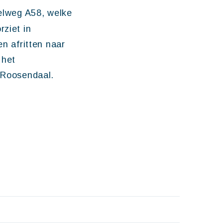
nelweg A58, welke
rziet in
en afritten naar
 het
n Roosendaal.