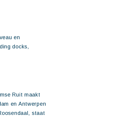
iveau en
ding docks,
aamse Ruit maakt
erdam en Antwerpen
 Roosendaal, staat