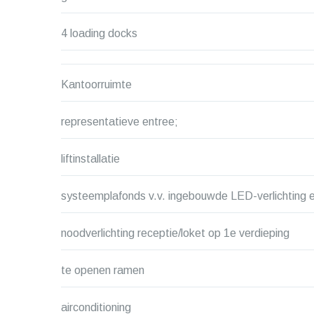
4 loading docks
Kantoorruimte
representatieve entree;
liftinstallatie
systeemplafonds v.v. ingebouwde LED-verlichting e
noodverlichting receptie/loket op 1e verdieping
te openen ramen
airconditioning