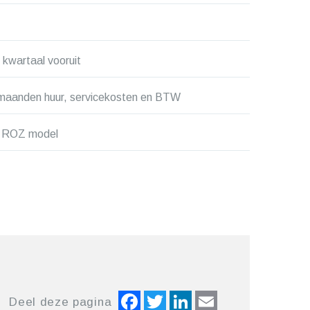
 kwartaal vooruit
 maanden huur, servicekosten en BTW
n ROZ model
Facebook
Twitter
LinkedIn
Email
Deel deze pagina