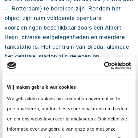
– Rotterdam) te bereiken zijn. Rondom het
object zijn ruim voldoende openbare
voorzieningen beschikbaar zoals een Albert
Heijn, diverse eetgelegenheden en meerdere
tankstations. Het centrum van Breda, alsmede
het centraal station zijn gelegen op
loopafstand.
Graag nodigen
wij
u uit voor een bezichtiging.
Wij maken gebruik van cookies
We gebruiken cookies om content en advertenties te
personaliseren, om functies voor social media te bieden
OPPERVLAKTE
en om ons websiteverkeer te analyseren. Ook delen we
De totaal verhuurbare oppervlakte van de beschikbare
informatie over uw gebruik van onze site met onze
ruimte bedraagt ca. 1.106 m ². Er bevindt zich geen