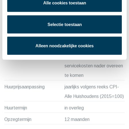
overheaddeuren
Alle cookies toestaan
entresolvloer
betonvloer
Selectie toestaan
toiletgroep
gasheaters
OVERIGE CONDITIES
Alleen noodzakelijke cookies
Leveringen en diensten
voorschotbedrag
servicekosten nader overeen
te komen
Huurprijsaanpassing
jaarlijks volgens reeks CPI-
Alle Huishoudens (2015=100)
Huurtermijn
in overleg
Opzegtermijn
12 maanden