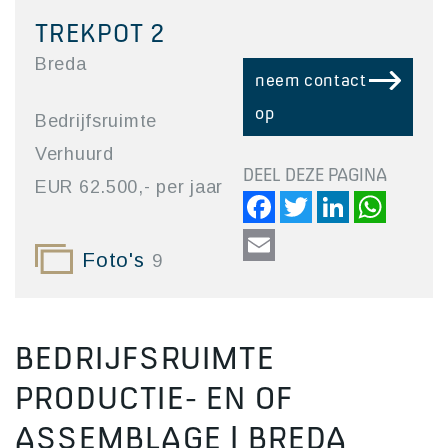
TREKPOT 2
Breda
neem contact
op
Bedrijfsruimte
Verhuurd
DEEL DEZE PAGINA
EUR 62.500,- per jaar
Facebook
Twitter
LinkedIn
Whats
Email
Foto's
9
BEDRIJFSRUIMTE
PRODUCTIE- EN OF
ASSEMBLAGE | BREDA